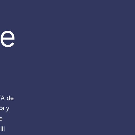
 e
VA de
ca y
e
II