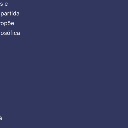
s e
partida
ropõe
losófica
à