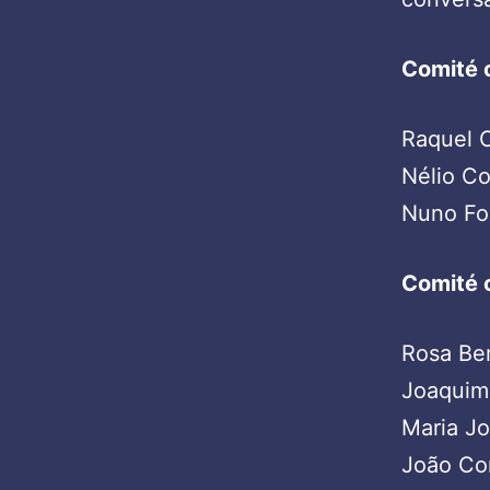
Comité 
Raquel C
Nélio C
Nuno Fo
Comité c
Rosa Be
Joaquim
Maria J
João Co