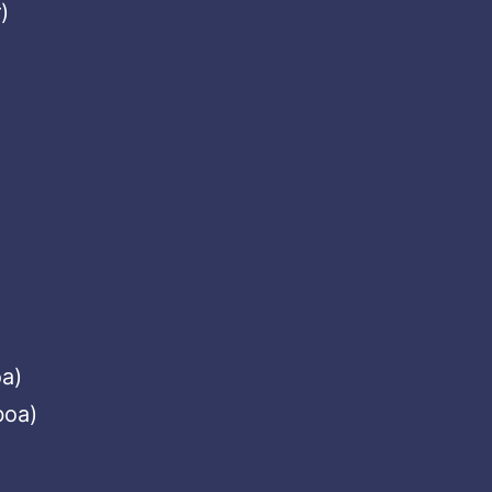
)
oa)
boa)