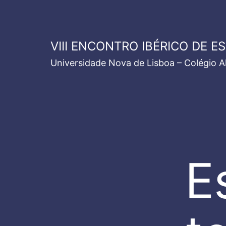
Saltar
para
o
VIII ENCONTRO IBÉRICO DE E
conteúdo
Universidade Nova de Lisboa – Colégio 
E