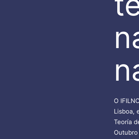
t
n
n
O IFILNO
Lisboa, 
Teoría d
Outubro 