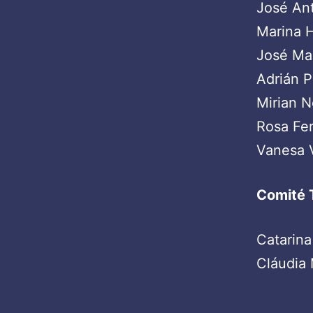
José Ant
Marina H
José Man
Adrián P
Mirian N
Rosa Fer
Vanesa V
Comité 
Catarina
Cláudia